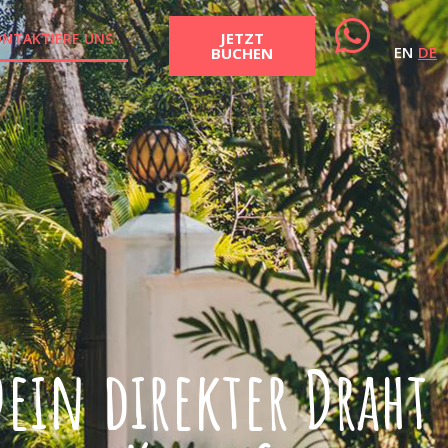
JETZT
NTAKTIERE UNS
EN
DE
BUCHEN
Dein direkter Draht