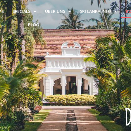
AS
SPECIALS
ÜBER UNS
SRI LANKA INFO
KO
BLOG