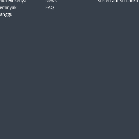
nka Hiriketiya
News
Surfen auf Sri Lanka
Seminyak
FAQ
Canggu