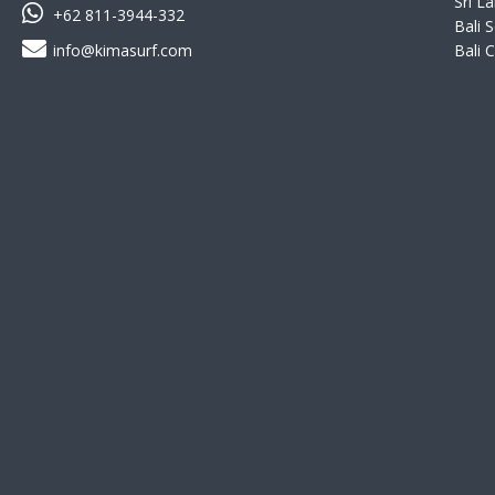
Sri La
+62 811-3944-332
Bali 
info@kimasurf.com
Bali 