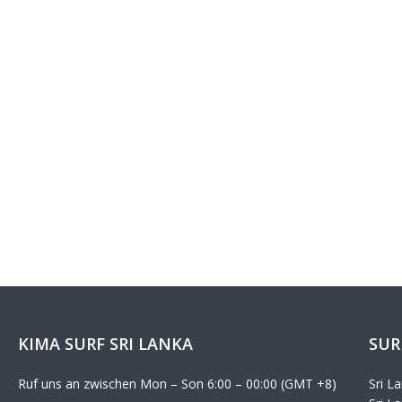
KIMA SURF SRI LANKA
SUR
Ruf uns an zwischen Mon – Son 6:00 – 00:00 (GMT +8)
Sri L